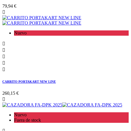
79,94 €

Nuevo





CARRITO PORTAKART NEW LINE
260,15 €

Nuevo
Fuera de stock
