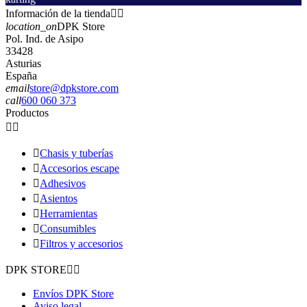
Información de la tienda


location_on
DPK Store
Pol. Ind. de Asipo
33428
Asturias
España
email
store@dpkstore.com
call
600 060 373
Productos



Chasis y tuberías

Accesorios escape

Adhesivos

Asientos

Herramientas

Consumibles

Filtros y accesorios
DPK STORE


Envíos DPK Store
Aviso legal