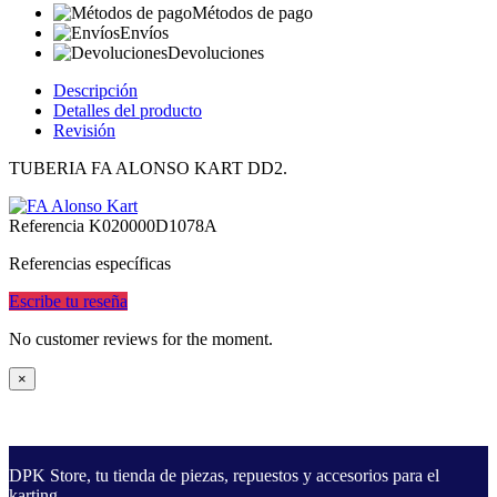
Métodos de pago
Envíos
Devoluciones
Descripción
Detalles del producto
Revisión
TUBERIA FA ALONSO KART DD2.
Referencia
K020000D1078A
Referencias específicas
Escribe tu reseña
No customer reviews for the moment.
×
DPK Store, tu tienda de piezas, repuestos y accesorios para el
karting