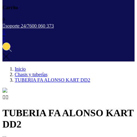
Carrito
0

soporte 24/7
600 060 373


Inicio
Chasis y tuberías
TUBERIA FA ALONSO KART DD2


TUBERIA FA ALONSO KART
DD2