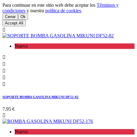
Para continuar en este sitio web debe aceptar los
Términos y
condiciones
y nuestra
política de cookies
.
Cerrar
Ok
Accept All

Nuevo





SOPORTE BOMBA GASOLINA MIKUNI DF52-82
7,95 €

Nuevo