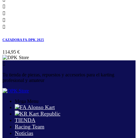




CAZADORA FA-DPK 2025
114,95 €

Tu tienda de piezas, repuestos y accesorios para el karting
profesional y amateur
Mega Menu
TIENDA
Racing Team
Noticias