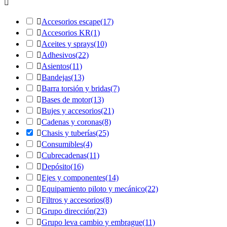


Accesorios escape
(17)

Accesorios KR
(1)

Aceites y sprays
(10)

Adhesivos
(22)

Asientos
(11)

Bandejas
(13)

Barra torsión y bridas
(7)

Bases de motor
(13)

Bujes y accesorios
(21)

Cadenas y coronas
(8)

Chasis y tuberías
(25)

Consumibles
(4)

Cubrecadenas
(11)

Depósito
(16)

Ejes y componentes
(14)

Equipamiento piloto y mecánico
(22)

Filtros y accesorios
(8)

Grupo dirección
(23)

Grupo leva cambio y embrague
(11)