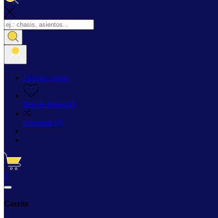

Iniciar sesión
lista de deseos
(
0
)
comparar
(0)
0
Carrito