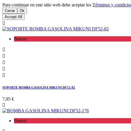
Para continuar en este sitio web debe aceptar los
Términos y condicio
Cerrar
Ok
Accept All

Nuevo





SOPORTE BOMBA GASOLINA MIKUNI DF52-82
7,95 €

Nuevo