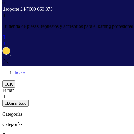
0

soporte 24/7
600 060 373

Tu tienda de piezas, repuestos y accesorios para el karting profesiona


Inicio

OK
Filtrar


Borrar todo
Categorías
Categorías