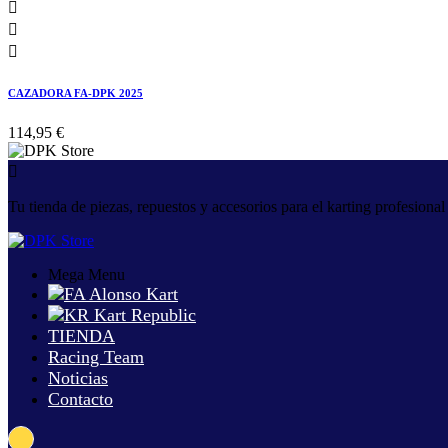



CAZADORA FA-DPK 2025
114,95 €

Tu tienda de piezas, repuestos y accesorios para el karting profesiona
Mega Menu
TIENDA
Racing Team
Noticias
Contacto