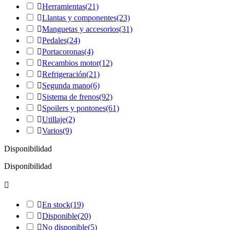

Herramientas
(21)

Llantas y componentes
(23)

Manguetas y accesorios
(31)

Pedales
(24)

Portacoronas
(4)

Recambios motor
(12)

Refrigeración
(21)

Segunda mano
(6)

Sistema de frenos
(92)

Spoilers y pontones
(61)

Utillaje
(2)

Varios
(9)
Disponibilidad
Disponibilidad


En stock
(19)

Disponible
(20)

No disponible
(5)