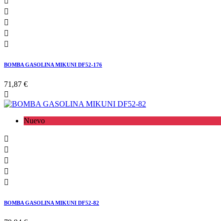





BOMBA GASOLINA MIKUNI DF52-176
71,87 €

Nuevo





BOMBA GASOLINA MIKUNI DF52-82