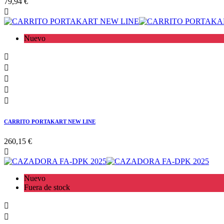
79,94 €

Nuevo





CARRITO PORTAKART NEW LINE
260,15 €

Nuevo
Fuera de stock

